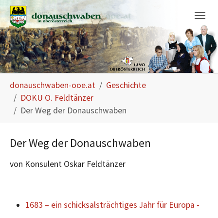
Skip to main navigation
Skip to main content
Skip to page footer
You are here:
donauschwaben-ooe.at
Geschichte
DOKU O. Feldtänzer
Der Weg der Donauschwaben
Der Weg der Donauschwaben
von Konsulent Oskar Feldtänzer
1683 – ein schicksalsträchtiges Jahr für Europa -
.......