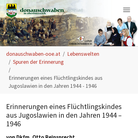
Skip to main navigation
Skip to main content
Skip to page footer
You are here:
donauschwaben-ooe.at
Lebenswelten
Spuren der Erinnerung
Erinnerungen eines Flüchtlingskindes aus
Jugoslawien in den Jahren 1944 - 1946
Erinnerungen eines Flüchtlingskindes
aus Jugoslawien in den Jahren 1944 –
1946
von Dkfm. Otto Reinsprecht