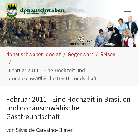
Skip to main navigation
Skip to main content
Skip to page footer
You are here:
donauschwaben-ooe.at
Gegenwart
Reisen .....
Februar 2011 - Eine Hochzeit und
donauschwÃ¤bische Gastfreundschaft
Februar 2011 - Eine Hochzeit in Brasilien
und donauschwäbische
Gastfreundschaft
von Silvia de Carvalho-Ellmer